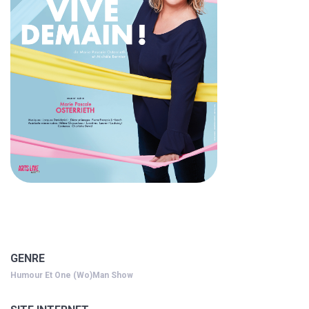
GENRE
Humour Et One (wo)man Show