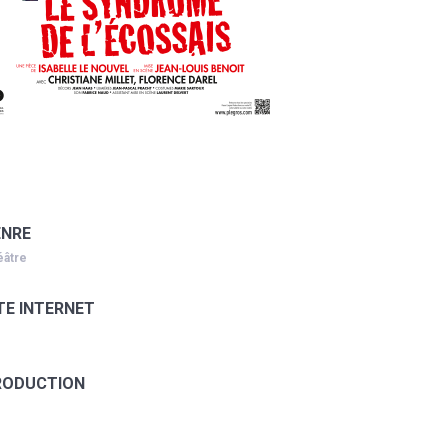
ENRE
éâtre
TE INTERNET
RODUCTION