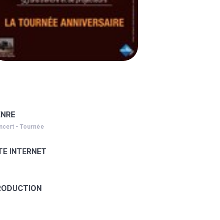
ENRE
ncert - Tournée
TE INTERNET
RODUCTION