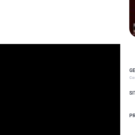
G
Co
SI
P