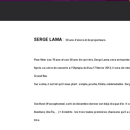
SERGE LAMA
:
50 ans d’encre et de projecteurs.
Pour fêter ses 70 ans et ses 50 ans de carrière, Serge Lama sera en tournée 
Après sa série de concerts à l’Olympia du 8 au 17 février 2013, il sera de ret
Grand Rex.
Sur scène, il est tel qu’il nous plaît : simple, proche, fidèle, indémodable. S
Son Best-Of exceptionnel, sorti en décembre dernier est déjà disque d’or. 
Aventure, Une Île,... ) + 4 inédits : les trois toutes premières chansons qu’il 
titre.