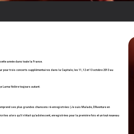
cette année dans toute la France.
our pour trois concerts supplémentaires dans la Capitale, les 11, 12 et 13 octobre 2013 au
erge Lama fédère toujours autant.
Il comprend ses plus grandes chansons ré-enregistrées (Je suis Malade, D’Aventure en
a écrites alors qu’il n’était qu’adolescent, enregistrées pour la première fois et un tout nouveau